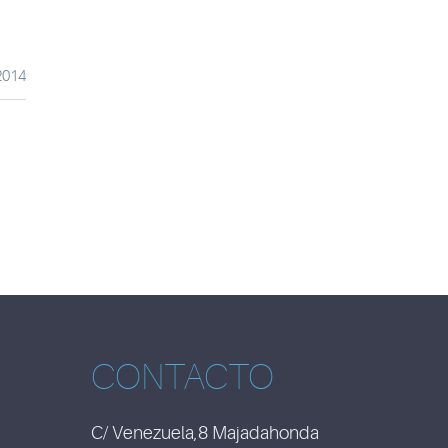
2014
CONTACTO
C/ Venezuela,8 Majadahonda