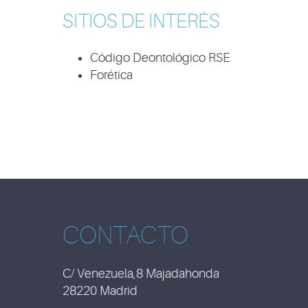
SITIOS DE INTERÉS
Código Deontológico RSE
Forética
CONTACTO
C/ Venezuela,8 Majadahonda
28220 Madrid